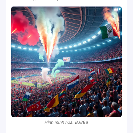
Hình minh hoạ: BJ888