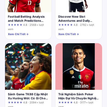
Football Betting Analysis
Discover New Slot
and Match Predictions
Adventures and Daily
from f168.news: A User
Challenges at 8kbet-
★★★★★
4.8 · 2568+ lượt
★★★★★
4.8 · 2792+ lượt
Experience Audit
co.com
xem
xem
Xem Chi Tiết →
Xem Chi Tiết →
Sảnh Game TK88 Cập Nhật
Trải Nghiệm Sảnh Poker
Xu Hướng Mới: Có Gì Cho
Hiện Đại Và Chuyên Nghiệp
Bet Thủ?
Với f168.news
★★★★★
4.8 · 2094+ lượt
★★★★★
4.8 · 3177+ lượt
xem
xem