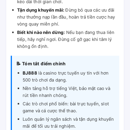
kéo dài thời gian chơi.
Tận dụng khuyến mãi:
Đừng bỏ qua các ưu đãi
như thưởng nạp lần đầu, hoàn trả tiền cược hay
vòng quay miễn phí.
Biết khi nào nên dừng:
Nếu bạn đang thua liên
tiếp, hãy nghỉ ngơi. Đừng cố gỡ gạc khi tâm lý
không ổn định.
📝 Tóm tắt điểm chính
BJ888
là casino trực tuyến uy tín với hơn
500 trò chơi đa dạng.
Nền tảng hỗ trợ tiếng Việt, bảo mật cao và
rút tiền nhanh chóng.
Các trò chơi phổ biến: bài trực tuyến, slot
game và cá cược thể thao.
Luôn quản lý ngân sách và tận dụng khuyến
mãi để tối ưu trải nghiệm.