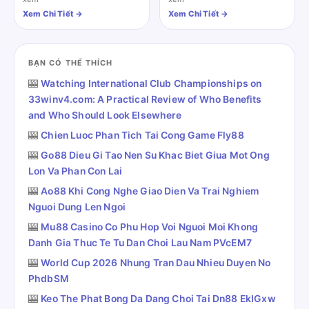
Xem Chi Tiết →
Xem Chi Tiết →
BẠN CÓ THỂ THÍCH
🎰
Watching International Club Championships on
33winv4.com: A Practical Review of Who Benefits
and Who Should Look Elsewhere
🎰
Chien Luoc Phan Tich Tai Cong Game Fly88
🎰
Go88 Dieu Gi Tao Nen Su Khac Biet Giua Mot Ong
Lon Va Phan Con Lai
🎰
Ao88 Khi Cong Nghe Giao Dien Va Trai Nghiem
Nguoi Dung Len Ngoi
🎰
Mu88 Casino Co Phu Hop Voi Nguoi Moi Khong
Danh Gia Thuc Te Tu Dan Choi Lau Nam PVcEM7
🎰
World Cup 2026 Nhung Tran Dau Nhieu Duyen No
PhdbSM
🎰
Keo The Phat Bong Da Dang Choi Tai Dn88 EkIGxw