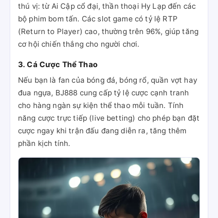
thú vị: từ Ai Cập cổ đại, thần thoại Hy Lạp đến các
bộ phim bom tấn. Các slot game có tỷ lệ RTP
(Return to Player) cao, thường trên 96%, giúp tăng
cơ hội chiến thắng cho người chơi.
3. Cá Cược Thể Thao
Nếu bạn là fan của bóng đá, bóng rổ, quần vợt hay
đua ngựa, BJ888 cung cấp tỷ lệ cược cạnh tranh
cho hàng ngàn sự kiện thể thao mỗi tuần. Tính
năng cược trực tiếp (live betting) cho phép bạn đặt
cược ngay khi trận đấu đang diễn ra, tăng thêm
phần kịch tính.