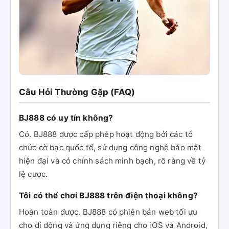
Câu Hỏi Thường Gặp (FAQ)
BJ888 có uy tín không?
Có. BJ888 được cấp phép hoạt động bởi các tổ
chức cờ bạc quốc tế, sử dụng công nghệ bảo mật
hiện đại và có chính sách minh bạch, rõ ràng về tỷ
lệ cược.
Tôi có thể chơi BJ888 trên điện thoại không?
Hoàn toàn được. BJ888 có phiên bản web tối ưu
cho di động và ứng dụng riêng cho iOS và Android,