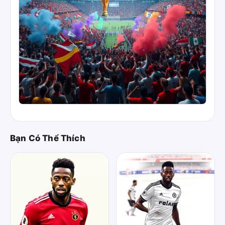
Bạn Có Thể Thích