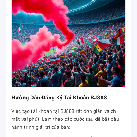
Hướng Dẫn Đăng Ký Tài Khoản BJ888
Việc tạo tài khoản tại BJ888 rất đơn giản và chỉ
mất vài phút. Làm theo các bước sau để bắt đầu
hành trình giải trí của bạn: