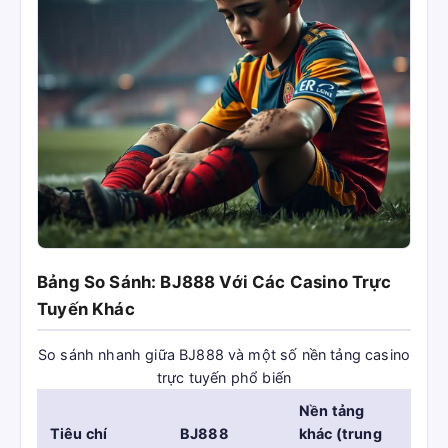
Bảng So Sánh: BJ888 Với Các Casino Trực
Tuyến Khác
So sánh nhanh giữa BJ888 và một số nền tảng casino
trực tuyến phổ biến
Nền tảng
Tiêu chí
BJ888
khác (trung