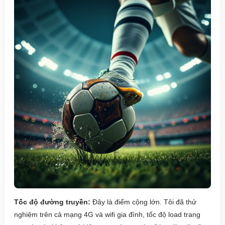
Tốc độ đường truyền:
Đây là điểm cộng lớn. Tôi đã thử
nghiệm trên cả mạng 4G và wifi gia đình, tốc độ load trang