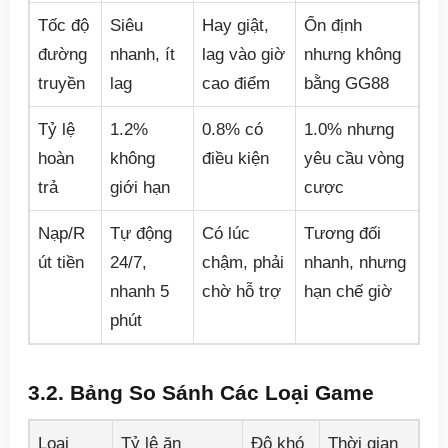
Tốc độ
Siêu
Hay giật,
Ổn định
đường
nhanh, ít
lag vào giờ
nhưng không
truyền
lag
cao điểm
bằng GG88
Tỷ lệ
1.2%
0.8% có
1.0% nhưng
hoàn
không
điều kiện
yêu cầu vòng
trả
giới hạn
cược
Nạp/R
Tự động
Có lúc
Tương đối
út tiền
24/7,
chậm, phải
nhanh, nhưng
nhanh 5
chờ hỗ trợ
hạn chế giờ
phút
3.2. Bảng So Sánh Các Loại Game
Loại
Tỷ lệ ăn
Độ khó
Thời gian