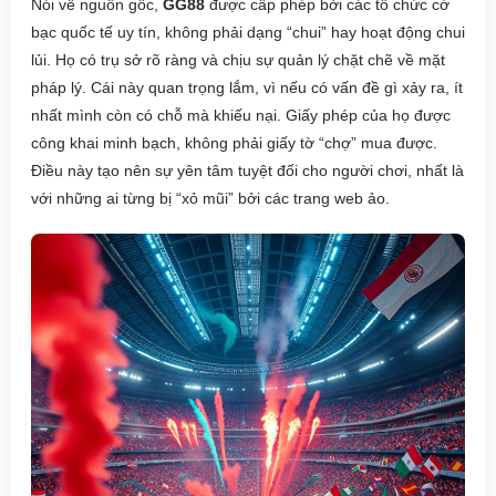
Nói về nguồn gốc,
GG88
được cấp phép bởi các tổ chức cờ
bạc quốc tế uy tín, không phải dạng “chui” hay hoạt động chui
lủi. Họ có trụ sở rõ ràng và chịu sự quản lý chặt chẽ về mặt
pháp lý. Cái này quan trọng lắm, vì nếu có vấn đề gì xảy ra, ít
nhất mình còn có chỗ mà khiếu nại. Giấy phép của họ được
công khai minh bạch, không phải giấy tờ “chợ” mua được.
Điều này tạo nên sự yên tâm tuyệt đối cho người chơi, nhất là
với những ai từng bị “xỏ mũi” bởi các trang web ảo.