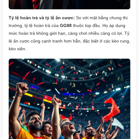
Tỷ lệ hoàn trả và tỷ lệ ăn cược:
So với mặt bằng chung thị
trường, tỷ lệ hoàn trả của
GG88
thuộc top đầu. Họ áp dụng
mức hoàn trả không giới hạn, càng chơi nhiều càng có lợi. Tỷ
lệ ăn cược cũng cạnh tranh hơn hẳn, đặc biệt ở các kèo rung,
kèo xiên.