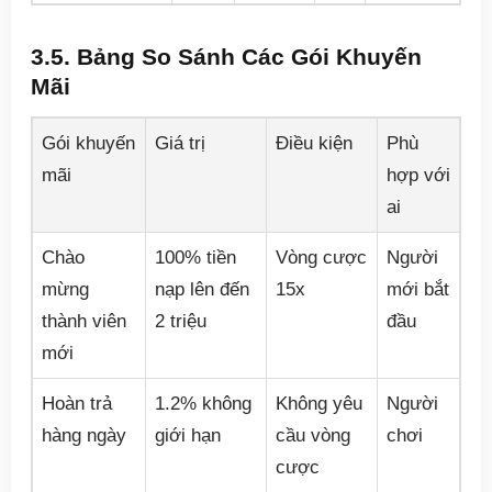
3.5. Bảng So Sánh Các Gói Khuyến
Mãi
Gói khuyến
Giá trị
Điều kiện
Phù
mãi
hợp với
ai
Chào
100% tiền
Vòng cược
Người
mừng
nạp lên đến
15x
mới bắt
thành viên
2 triệu
đầu
mới
Hoàn trả
1.2% không
Không yêu
Người
hàng ngày
giới hạn
cầu vòng
chơi
cược