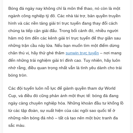
Bóng đá ngày nay không chỉ là môn thể thao, nó còn là một
ngành công nghiệp tỷ đô. Các nhà tài trợ, bản quyền truyền
hình và các nền tảng giải trí trực tuyến đang thay đổi cách
chúng ta tiếp cận giải đấu. Trong bối cảnh đó, nhiều người
hâm mộ tìm đến các kênh giải trí trực tuyến để thư giãn sau
những trận cầu nảy lửa. Nếu bạn muốn tìm một điểm dừng
chân thú vị, hãy thử ghé thăm
sunwin trực tuyến
– nơi mang
đến những trải nghiệm giải trí đỉnh cao. Tuy nhiên, hãy luôn
nhớ rằng, điều quan trọng nhất vẫn là tình yêu dành cho trái
bóng tròn.
Các đội tuyển luôn nỗ lực để giành quyền tham dự World
Cup, và điều đó cũng phản ánh một thực tế: bóng đá đang
ngày càng chuyên nghiệp hóa. Những khoản đầu tư khổng lồ
từ các tập đoàn, sự xuất hiện của các ngôi sao quốc tế ở
những nền bóng đá nhỏ – tất cả tạo nên một bức tranh đa
sắc màu.