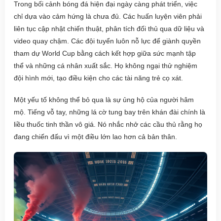
Trong bối cảnh bóng đá hiện đại ngày càng phát triển, việc
chỉ dựa vào cảm hứng là chưa đủ. Các huấn luyện viên phải
liên tục cập nhật chiến thuật, phân tích đối thủ qua dữ liệu và
video quay chậm. Các đội tuyển luôn nỗ lực để giành quyền
tham dự World Cup bằng cách kết hợp giữa sức mạnh tập
thể và những cá nhân xuất sắc. Họ không ngại thử nghiệm
đội hình mới, tạo điều kiện cho các tài năng trẻ cọ xát.
Một yếu tố không thể bỏ qua là sự ủng hộ của người hâm
mộ. Tiếng vỗ tay, những lá cờ tung bay trên khán đài chính là
liều thuốc tinh thần vô giá. Nó nhắc nhở các cầu thủ rằng họ
đang chiến đấu vì một điều lớn lao hơn cả bản thân.