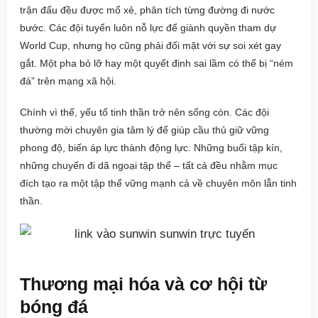
trận đấu đều được mổ xẻ, phân tích từng đường đi nước
bước. Các đội tuyển luôn nỗ lực để giành quyền tham dự
World Cup, nhưng họ cũng phải đối mặt với sự soi xét gay
gắt. Một pha bỏ lỡ hay một quyết định sai lầm có thể bị “ném
đá” trên mạng xã hội.
Chính vì thế, yếu tố tinh thần trở nên sống còn. Các đội
thường mời chuyên gia tâm lý để giúp cầu thủ giữ vững
phong độ, biến áp lực thành động lực. Những buổi tập kín,
những chuyến đi dã ngoại tập thể – tất cả đều nhằm mục
đích tạo ra một tập thể vững mạnh cả về chuyên môn lẫn tinh
thần.
Thương mại hóa và cơ hội từ
bóng đá