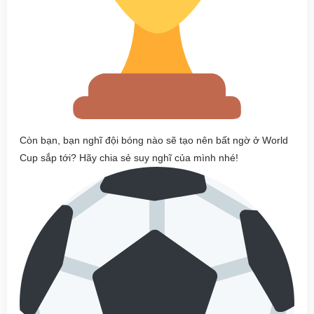
Còn bạn, bạn nghĩ đội bóng nào sẽ tạo nên bất ngờ ở World
Cup sắp tới? Hãy chia sẻ suy nghĩ của mình nhé!