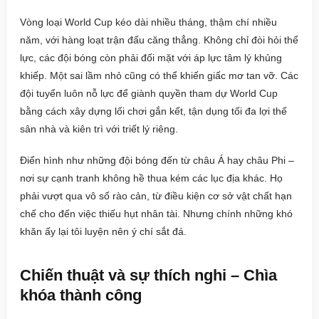
Vòng loại World Cup kéo dài nhiều tháng, thậm chí nhiều
năm, với hàng loạt trận đấu căng thẳng. Không chỉ đòi hỏi thể
lực, các đội bóng còn phải đối mặt với áp lực tâm lý khủng
khiếp. Một sai lầm nhỏ cũng có thể khiến giấc mơ tan vỡ. Các
đội tuyển luôn nỗ lực để giành quyền tham dự World Cup
bằng cách xây dựng lối chơi gắn kết, tận dụng tối đa lợi thế
sân nhà và kiên trì với triết lý riêng.
Điển hình như những đội bóng đến từ châu Á hay châu Phi –
nơi sự cạnh tranh không hề thua kém các lục địa khác. Họ
phải vượt qua vô số rào cản, từ điều kiện cơ sở vật chất hạn
chế cho đến việc thiếu hụt nhân tài. Nhưng chính những khó
khăn ấy lại tôi luyện nên ý chí sắt đá.
Chiến thuật và sự thích nghi – Chìa
khóa thành công