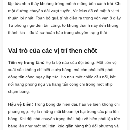
lập tức nhìn thấy khoảng trống mênh mông bên cánh trái. Chỉ
một đường chuyền dài vượt tuyến, Vinícius đã có mặt ở vị trí
thuận lợi nhất. Toàn bộ quá trình diễn ra trong vỏn vẹn 8 giây.
Từ phòng ngự đến tấn công, từ khung thành này đến khung
thành kia – đó là sự hoàn hảo trong chuyển trạng thái.
Vai trò của các vị trí then chốt
Tiền vệ trung tâm:
Họ là bộ não của đội bóng. Một tiền vệ
xuất sắc không chỉ biết cướp bóng, mà còn phải biết phát
động tấn công ngay lập tức. Họ như một chiếc cầu nối, kết
nối hàng phòng ngự và hàng tấn công chỉ trong một nhịp
chạm bóng.
Hậu vệ biên:
Trong bóng đá hiện đại, hậu vệ biên không chỉ
phòng ngự. Họ là những mũi khoan lợi hại trong các pha lên
bóng. Khi đội nhà chuyển trạng thái, hậu vệ biên phải lập tức
băng lên như một mũi tên, kéo giãn hàng thủ đối phương và