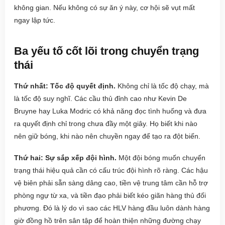
không gian. Nếu không có sự ăn ý này, cơ hội sẽ vụt mất
ngay lập tức.
Ba yếu tố cốt lõi trong chuyển trạng
thái
Thứ nhất: Tốc độ quyết định.
Không chỉ là tốc độ chạy, mà
là tốc độ suy nghĩ. Các cầu thủ đỉnh cao như Kevin De
Bruyne hay Luka Modric có khả năng đọc tình huống và đưa
ra quyết định chỉ trong chưa đầy một giây. Họ biết khi nào
nên giữ bóng, khi nào nên chuyền ngay để tạo ra đột biến.
Thứ hai: Sự sắp xếp đội hình.
Một đội bóng muốn chuyển
trạng thái hiệu quả cần có cấu trúc đội hình rõ ràng. Các hậu
vệ biên phải sẵn sàng dâng cao, tiền vệ trung tâm cần hỗ trợ
phòng ngự từ xa, và tiền đạo phải biết kéo giãn hàng thủ đối
phương. Đó là lý do vì sao các HLV hàng đầu luôn dành hàng
giờ đồng hồ trên sân tập để hoàn thiện những đường chạy