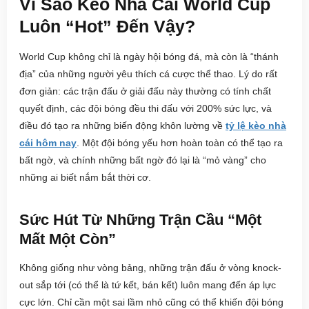
Vì Sao Kèo Nhà Cái World Cup
Luôn “Hot” Đến Vậy?
World Cup không chỉ là ngày hội bóng đá, mà còn là “thánh
địa” của những người yêu thích cá cược thể thao. Lý do rất
đơn giản: các trận đấu ở giải đấu này thường có tính chất
quyết định, các đội bóng đều thi đấu với 200% sức lực, và
điều đó tạo ra những biến động khôn lường về
tỷ lệ kèo nhà
cái hôm nay
. Một đội bóng yếu hơn hoàn toàn có thể tạo ra
bất ngờ, và chính những bất ngờ đó lại là “mỏ vàng” cho
những ai biết nắm bắt thời cơ.
Sức Hút Từ Những Trận Cầu “Một
Mất Một Còn”
Không giống như vòng bảng, những trận đấu ở vòng knock-
out sắp tới (có thể là tứ kết, bán kết) luôn mang đến áp lực
cực lớn. Chỉ cần một sai lầm nhỏ cũng có thể khiến đội bóng