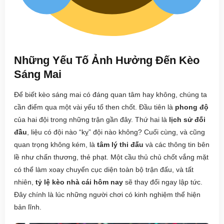
Những Yếu Tố Ảnh Hưởng Đến Kèo
Sáng Mai
Để biết kèo sáng mai có đáng quan tâm hay không, chúng ta
cần điểm qua một vài yếu tố then chốt. Đầu tiên là
phong độ
của hai đội trong những trận gần đây. Thứ hai là
lịch sử đối
đầu
, liệu có đội nào “kỵ” đội nào không? Cuối cùng, và cũng
quan trọng không kém, là
tâm lý thi đấu
và các thông tin bên
lề như chấn thương, thẻ phạt. Một cầu thủ chủ chốt vắng mặt
có thể làm xoay chuyển cục diện toàn bộ trận đấu, và tất
nhiên,
tỷ lệ kèo nhà cái hôm nay
sẽ thay đổi ngay lập tức.
Đây chính là lúc những người chơi có kinh nghiệm thể hiện
bản lĩnh.