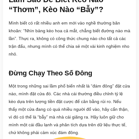
“Thơm”, Kèo Nào “Bẫy”?
Mình biết có rất nhiều anh em mới vào nghề thường băn
khoăn: “Nhìn bảng kèo hoa cả mắt, chẳng biết đường nào mà
lần”. Thực ra, không có công thức chung nào cho tất cả các
trận đấu, nhưng mình có thể chia sẻ một vài kinh nghiệm nho
nhỏ.
Đừng Chạy Theo Số Đông
Một trong những sai lầm phổ biến nhất là “đám đông” đặt cửa
nào, mình đặt cửa đó. Các nhà cái thường điều chỉnh tỷ lệ
kèo dựa trên lượng tiền đặt cược để cân bằng rủi ro. Nếu
thấy một cửa đang có quá nhiều người đổ vào, hãy cẩn thận,
vì đó có thể là “bẫy” mà nhà cái giăng ra. Hãy luôn giữ cho
mình một cái đầu lạnh và phân tích dựa trên dữ liệu thực tế,
chứ không phải cảm xúc đám đông.