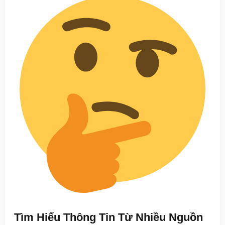
Tìm Hiểu Thông Tin Từ Nhiều Nguồn