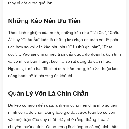
thay vì đặt cược quá lớn.
Những Kèo Nên Ưu Tiên
Theo kinh nghiệm của mình, những kèo như “Tài Xỉu”, “Châu
Á” hay “Châu Âu” luôn là những lựa chọn an toàn và dễ phân
tích hơn so với các kèo phụ như “Cầu thủ ghi bàn”, “Phạt
góc”,… Vào sáng mai, nếu trận đấu được dự đoán là kịch tính
và có nhiều bàn thắng, kèo Tài sẽ rất đáng để cân nhắc.
Ngược lại, nếu hai đội chơi quá thận trọng, kèo Xỉu hoặc kèo
đồng banh sẽ là phương án khả thi.
Quản Lý Vốn Là Chin Chắn
Dù kèo có ngon đến đâu, anh em cũng nên chia nhỏ số tiền
mình có ra để chơi. Đừng bao giờ đặt cược toàn bộ số vốn
vào một trận đấu duy nhất. Hãy nhớ rằng, thắng thua là
chuyện thường tình. Quan trọng là chúng ta có một tinh thần