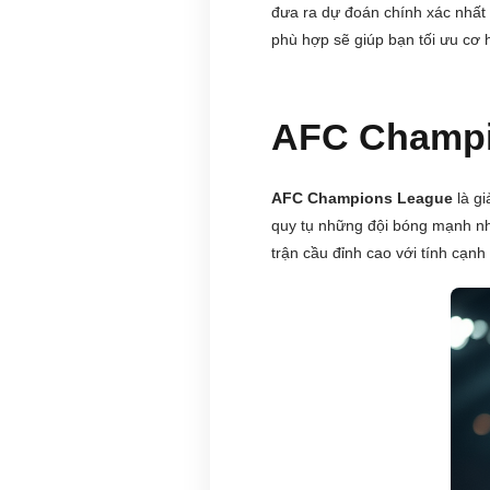
đưa ra dự đoán chính xác nhất c
phù hợp sẽ giúp bạn tối ưu cơ h
AFC Champi
AFC Champions League
là gi
quy tụ những đội bóng mạnh nh
trận cầu đỉnh cao với tính cạnh 