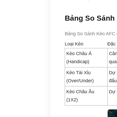
Bảng So Sánh 
Bảng So Sánh Kèo AFC
Loại Kèo
Đặc
Kèo Châu Á
Cân
(Handicap)
qua
Kèo Tài Xỉu
Dự 
(Over/Under)
đấu
Kèo Châu Âu
Dự 
(1X2)