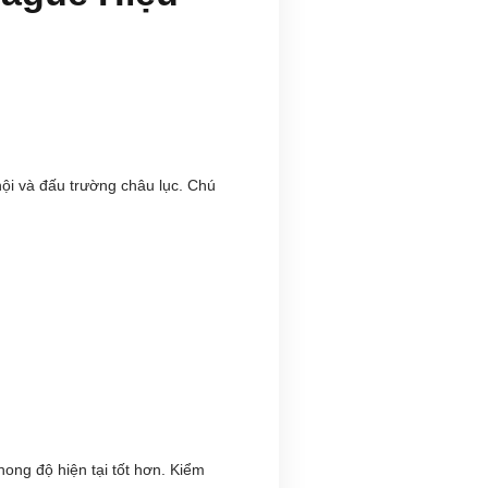
nội và đấu trường châu lục. Chú
hong độ hiện tại tốt hơn. Kiểm