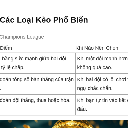
Các Loại Kèo Phổ Biến
 Champions League
 Điểm
Khi Nào Nên Chọn
 bằng sức mạnh giữa hai đội
Khi một đội mạnh hơn 
 tỷ lệ chấp.
không quá cao.
đoán tổng số bàn thắng của trận
Khi hai đội có lối chơ
.
ngự chắc chắn.
đoán đội thắng, thua hoặc hòa.
Khi bạn tự tin vào kết
đấu.