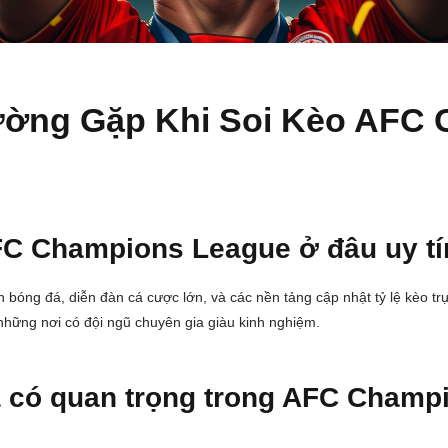
ường Gặp Khi Soi Kèo AFC
FC Champions League ở đâu uy tí
 bóng đá, diễn đàn cá cược lớn, và các nền tảng cập nhật tỷ lệ kèo trự
 những nơi có đội ngũ chuyên gia giàu kinh nghiệm.
à có quan trọng trong AFC Champ