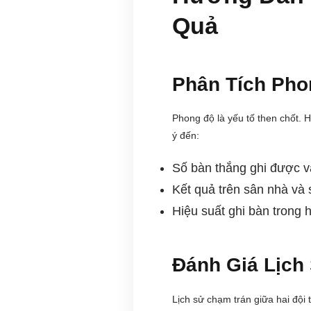
Quả
Phân Tích Pho
Phong độ là yếu tố then chốt. 
ý đến:
Số bàn thắng ghi được và
Kết quả trên sân nhà và 
Hiệu suất ghi bàn trong h
Đánh Giá Lịch
Lịch sử chạm trán giữa hai đội 