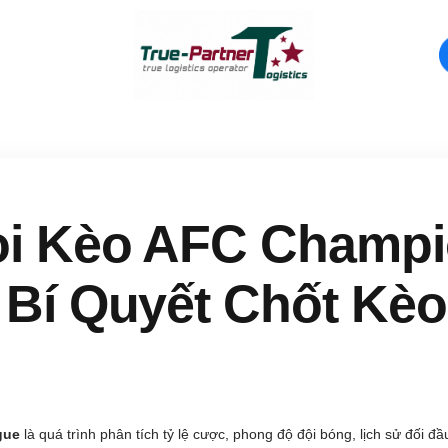
i Kèo AFC Champ
 Bí Quyết Chốt Kè
gue
là quá trình phân tích tỷ lệ cược, phong độ đội bóng, lịch sử đối đầ