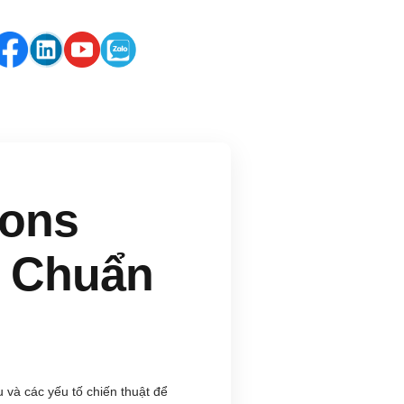
ions
o Chuẩn
u và các yếu tố chiến thuật để