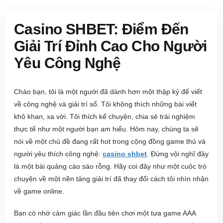
Casino SHBET: Điểm Đến
Giải Trí Đỉnh Cao Cho Người
Yêu Công Nghệ
Chào bạn, tôi là một người đã dành hơn một thập kỷ để viết
về công nghệ và giải trí số. Tôi không thích những bài viết
khô khan, xa vời. Tôi thích kể chuyện, chia sẻ trải nghiệm
thực tế như một người bạn am hiểu. Hôm nay, chúng ta sẽ
nói về một chủ đề đang rất hot trong cộng đồng game thủ và
người yêu thích công nghệ:
casino shbet
. Đừng vội nghĩ đây
là một bài quảng cáo sáo rỗng. Hãy coi đây như một cuộc trò
chuyện về một nền tảng giải trí đã thay đổi cách tôi nhìn nhận
về game online.
Bạn có nhớ cảm giác lần đầu tiên chơi một tựa game AAA