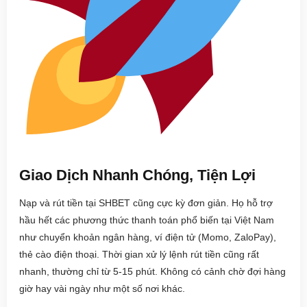
Giao Dịch Nhanh Chóng, Tiện Lợi
Nạp và rút tiền tại SHBET cũng cực kỳ đơn giản. Họ hỗ trợ
hầu hết các phương thức thanh toán phổ biến tại Việt Nam
như chuyển khoản ngân hàng, ví điện tử (Momo, ZaloPay),
thẻ cào điện thoại. Thời gian xử lý lệnh rút tiền cũng rất
nhanh, thường chỉ từ 5-15 phút. Không có cảnh chờ đợi hàng
giờ hay vài ngày như một số nơi khác.