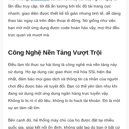
lần đầu truy cập, tôi đã ấn tượng bởi tốc độ tải trang cực
nhanh, giao diện được thiết kế tối giản nhưng tinh tế, dễ dàng
thao tác ngay cả trên điện thoại di động. Nó giống như việc
bạn mở một ứng dụng được code hoàn hảo vậy, mọi thứ đều
trực quan và mượt mà.
Công Nghệ Nền Tảng Vượt Trội
Điều làm tôi thực sự hài lòng là công nghệ mà nền tảng này
sử dụng. Họ áp dụng các giao thức mã hóa SSL hiện đại
nhất, đảm bảo mọi giao dịch và thông tin cá nhân của người
chơi đều được bảo vệ tuyệt đối. Bạn có thể yên tâm như khi
đang sử dụng một ứng dụng ngân hàng trực tuyến vậy.
Không lo bị rò rỉ dữ liệu, không lo bị hack tài khoản. Đó là một
sự an tâm rất lớn.
Bên cạnh đó, hệ thống máy chủ của họ được đặt tại nhiều
quốc gia, giúp kết nối ổn định, không giật lag dù bạn ở bất cứ