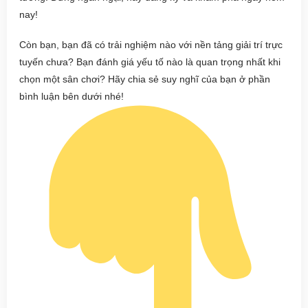
nay!
Còn bạn, bạn đã có trải nghiệm nào với nền tảng giải trí trực
tuyến chưa? Bạn đánh giá yếu tố nào là quan trọng nhất khi
chọn một sân chơi? Hãy chia sẻ suy nghĩ của bạn ở phần
bình luận bên dưới nhé!