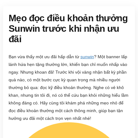
Mẹo đọc điều khoản thưởng
Sunwin trước khi nhận ưu
đãi
Bạn vừa thấy một ưu đãi hấp dẫn từ
sunwin
? Một banner lấp
lánh hứa hẹn tặng thưởng lớn, khiến bạn chỉ muốn nhấp vào
ngay. Nhưng khoan đã! Trước khi vội vàng nhận bất kỳ phần
quà nào, có một bước cực kỳ quan trọng mà nhiều người
thường bỏ qua: đọc kỹ điều khoản thưởng. Nghe có vẻ khô
khan, nhưng tin tôi đi, nó có thể cứu bạn khỏi những hiểu lầm
không đáng có. Hãy cùng tôi khám phá những mẹo nhỏ để
đọc điều khoản thưởng một cách thông minh, giúp bạn tận
hưởng ưu đãi một cách trọn vẹn nhất nhé!