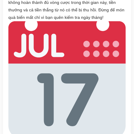
không hoàn thành đủ vòng cược trong thời gian này, tiền
thưởng và cả tiền thắng từ nó có thể bị thu hồi. Đừng để món
quà biến mất chỉ vì bạn quên kiểm tra ngày tháng!