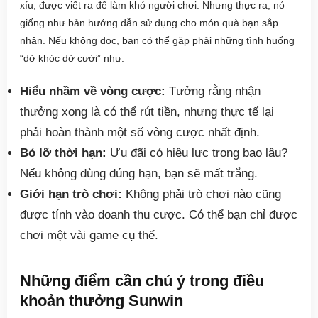
xíu, được viết ra để làm khó người chơi. Nhưng thực ra, nó
giống như bản hướng dẫn sử dụng cho món quà bạn sắp
nhận. Nếu không đọc, bạn có thể gặp phải những tình huống
“dở khóc dở cười” như:
Hiểu nhầm về vòng cược:
Tưởng rằng nhận
thưởng xong là có thể rút tiền, nhưng thực tế lại
phải hoàn thành một số vòng cược nhất định.
Bỏ lỡ thời hạn:
Ưu đãi có hiệu lực trong bao lâu?
Nếu không dùng đúng hạn, bạn sẽ mất trắng.
Giới hạn trò chơi:
Không phải trò chơi nào cũng
được tính vào doanh thu cược. Có thể bạn chỉ được
chơi một vài game cụ thể.
Những điểm cần chú ý trong điều
khoản thưởng Sunwin