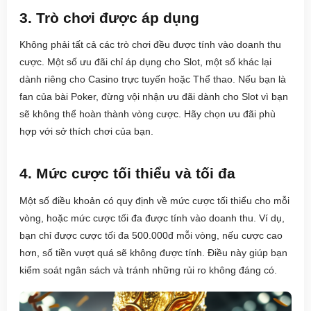
3. Trò chơi được áp dụng
Không phải tất cả các trò chơi đều được tính vào doanh thu
cược. Một số ưu đãi chỉ áp dụng cho Slot, một số khác lại
dành riêng cho Casino trực tuyến hoặc Thể thao. Nếu bạn là
fan của bài Poker, đừng vội nhận ưu đãi dành cho Slot vì bạn
sẽ không thể hoàn thành vòng cược. Hãy chọn ưu đãi phù
hợp với sở thích chơi của bạn.
4. Mức cược tối thiểu và tối đa
Một số điều khoản có quy định về mức cược tối thiểu cho mỗi
vòng, hoặc mức cược tối đa được tính vào doanh thu. Ví dụ,
bạn chỉ được cược tối đa 500.000đ mỗi vòng, nếu cược cao
hơn, số tiền vượt quá sẽ không được tính. Điều này giúp bạn
kiểm soát ngân sách và tránh những rủi ro không đáng có.