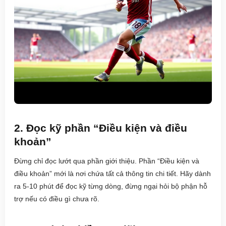
2. Đọc kỹ phần “Điều kiện và điều
khoản”
Đừng chỉ đọc lướt qua phần giới thiệu. Phần “Điều kiện và
điều khoản” mới là nơi chứa tất cả thông tin chi tiết. Hãy dành
ra 5-10 phút để đọc kỹ từng dòng, đừng ngại hỏi bộ phận hỗ
trợ nếu có điều gì chưa rõ.