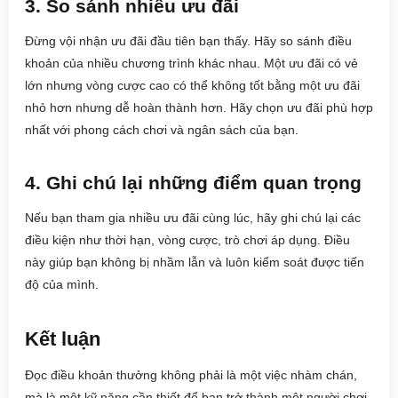
3. So sánh nhiều ưu đãi
Đừng vội nhận ưu đãi đầu tiên bạn thấy. Hãy so sánh điều
khoản của nhiều chương trình khác nhau. Một ưu đãi có vẻ
lớn nhưng vòng cược cao có thể không tốt bằng một ưu đãi
nhỏ hơn nhưng dễ hoàn thành hơn. Hãy chọn ưu đãi phù hợp
nhất với phong cách chơi và ngân sách của bạn.
4. Ghi chú lại những điểm quan trọng
Nếu bạn tham gia nhiều ưu đãi cùng lúc, hãy ghi chú lại các
điều kiện như thời hạn, vòng cược, trò chơi áp dụng. Điều
này giúp bạn không bị nhầm lẫn và luôn kiểm soát được tiến
độ của mình.
Kết luận
Đọc điều khoản thưởng không phải là một việc nhàm chán,
mà là một kỹ năng cần thiết để bạn trở thành một người chơi