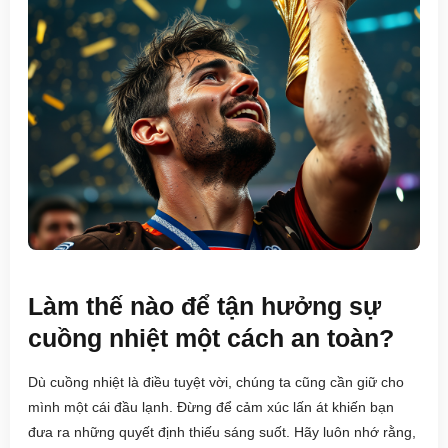
Làm thế nào để tận hưởng sự
cuồng nhiệt một cách an toàn?
Dù cuồng nhiệt là điều tuyệt vời, chúng ta cũng cần giữ cho
mình một cái đầu lạnh. Đừng để cảm xúc lấn át khiến bạn
đưa ra những quyết định thiếu sáng suốt. Hãy luôn nhớ rằng,