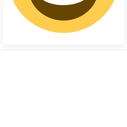
True-Partner Logistics
True-Partner tự hào là một trong những công ty vận tải hàng đầu
Việt Nam cung cấp dịch vụ vận chuyển quốc tế, hỗ trợ tối đa nhu
cầu các doanh nghiệp xuất nhập khẩu trong và ngoài nước. Giới
Thiệu Về True-Partner LogisticsDựa trên sự đa dạng về dịch vụ,
True-Partner đáp ứng được hơn 80% nhu cầu vận chuyển của
Khách hàng, đồng thời luôn đưa ra phương án tối ưu cho Khách
hàng