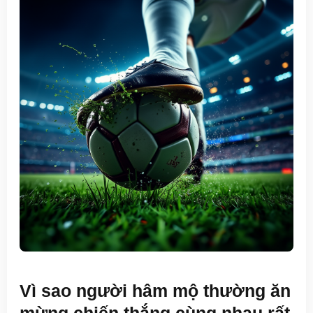
Vì sao người hâm mộ thường ăn
mừng chiến thắng cùng nhau rất