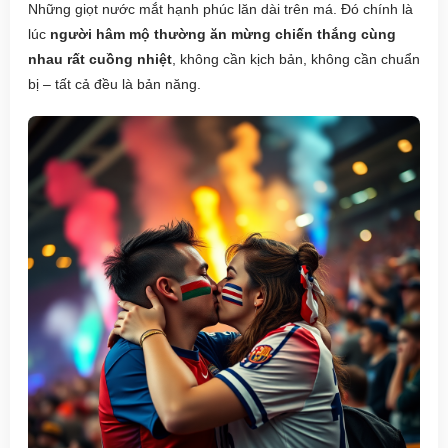
Những giọt nước mắt hạnh phúc lăn dài trên má. Đó chính là
lúc
người hâm mộ thường ăn mừng chiến thắng cùng
nhau rất cuồng nhiệt
, không cần kịch bản, không cần chuẩn
bị – tất cả đều là bản năng.