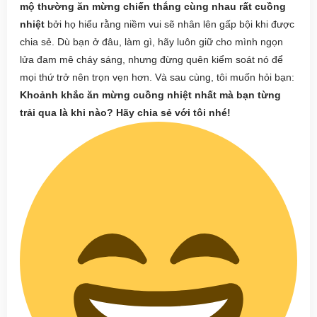
mộ thường ăn mừng chiến thắng cùng nhau rất cuồng
nhiệt
bởi họ hiểu rằng niềm vui sẽ nhân lên gấp bội khi được
chia sẻ. Dù bạn ở đâu, làm gì, hãy luôn giữ cho mình ngọn
lửa đam mê cháy sáng, nhưng đừng quên kiểm soát nó để
mọi thứ trở nên trọn vẹn hơn. Và sau cùng, tôi muốn hỏi bạn:
Khoảnh khắc ăn mừng cuồng nhiệt nhất mà bạn từng
trải qua là khi nào? Hãy chia sẻ với tôi nhé!