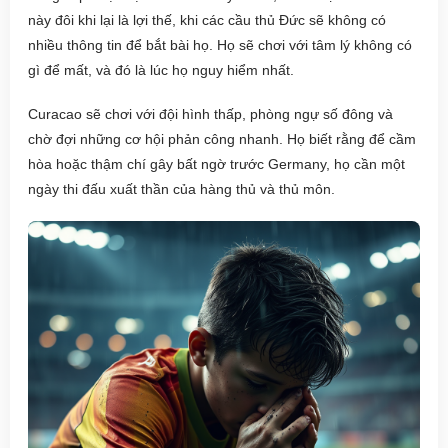
này đôi khi lại là lợi thế, khi các cầu thủ Đức sẽ không có
nhiều thông tin để bắt bài họ. Họ sẽ chơi với tâm lý không có
gì để mất, và đó là lúc họ nguy hiểm nhất.
Curacao sẽ chơi với đội hình thấp, phòng ngự số đông và
chờ đợi những cơ hội phản công nhanh. Họ biết rằng để cầm
hòa hoặc thậm chí gây bất ngờ trước Germany, họ cần một
ngày thi đấu xuất thần của hàng thủ và thủ môn.