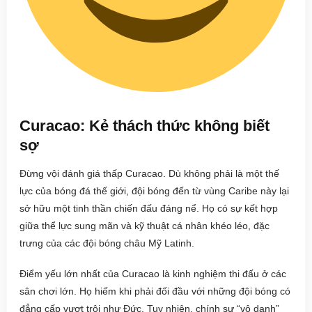
Curacao: Kẻ thách thức không biết
sợ
Đừng vội đánh giá thấp Curacao. Dù không phải là một thế
lực của bóng đá thế giới, đội bóng đến từ vùng Caribe này lại
sở hữu một tinh thần chiến đấu đáng nể. Họ có sự kết hợp
giữa thể lực sung mãn và kỹ thuật cá nhân khéo léo, đặc
trưng của các đội bóng châu Mỹ Latinh.
Điểm yếu lớn nhất của Curacao là kinh nghiệm thi đấu ở các
sân chơi lớn. Họ hiếm khi phải đối đầu với những đội bóng có
đẳng cấp vượt trội như Đức. Tuy nhiên, chính sự “vô danh”