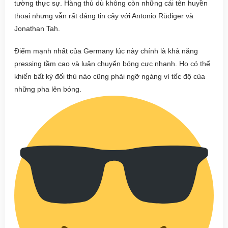
tường thực sự. Hàng thủ dù không còn những cái tên huyền
thoại nhưng vẫn rất đáng tin cậy với Antonio Rüdiger và
Jonathan Tah.
Điểm mạnh nhất của Germany lúc này chính là khả năng
pressing tầm cao và luân chuyển bóng cực nhanh. Họ có thể
khiến bất kỳ đối thủ nào cũng phải ngỡ ngàng vì tốc độ của
những pha lên bóng.