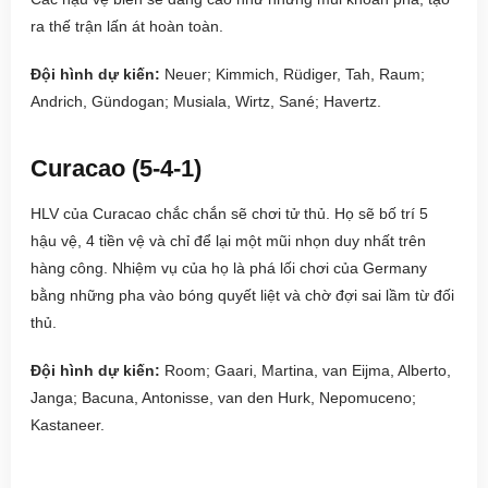
ra thế trận lấn át hoàn toàn.
Đội hình dự kiến:
Neuer; Kimmich, Rüdiger, Tah, Raum;
Andrich, Gündogan; Musiala, Wirtz, Sané; Havertz.
Curacao (5-4-1)
HLV của Curacao chắc chắn sẽ chơi tử thủ. Họ sẽ bố trí 5
hậu vệ, 4 tiền vệ và chỉ để lại một mũi nhọn duy nhất trên
hàng công. Nhiệm vụ của họ là phá lối chơi của Germany
bằng những pha vào bóng quyết liệt và chờ đợi sai lầm từ đối
thủ.
Đội hình dự kiến:
Room; Gaari, Martina, van Eijma, Alberto,
Janga; Bacuna, Antonisse, van den Hurk, Nepomuceno;
Kastaneer.