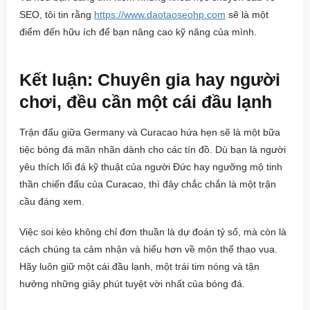
SEO, tôi tin rằng
https://www.daotaoseohp.com
sẽ là một
điểm đến hữu ích để bạn nâng cao kỹ năng của mình.
Kết luận: Chuyên gia hay người
chơi, đều cần một cái đầu lạnh
Trận đấu giữa Germany và Curacao hứa hẹn sẽ là một bữa
tiệc bóng đá mãn nhãn dành cho các tín đồ. Dù bạn là người
yêu thích lối đá kỹ thuật của người Đức hay ngưỡng mộ tinh
thần chiến đấu của Curacao, thì đây chắc chắn là một trận
cầu đáng xem.
Việc soi kèo không chỉ đơn thuần là dự đoán tỷ số, mà còn là
cách chúng ta cảm nhận và hiểu hơn về môn thể thao vua.
Hãy luôn giữ một cái đầu lạnh, một trái tim nóng và tận
hưởng những giây phút tuyệt vời nhất của bóng đá.