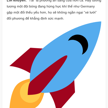
Lời khuyên:
“Tài” là phương án sáng cửa hơn cả. Hãy tưởng
tượng một đội bóng đang hừng hực khí thế như Germany
gặp một đối thếu yếu hơn, họ sẽ không ngần ngại “xé lưới”
đối phương để khẳng định sức mạnh.