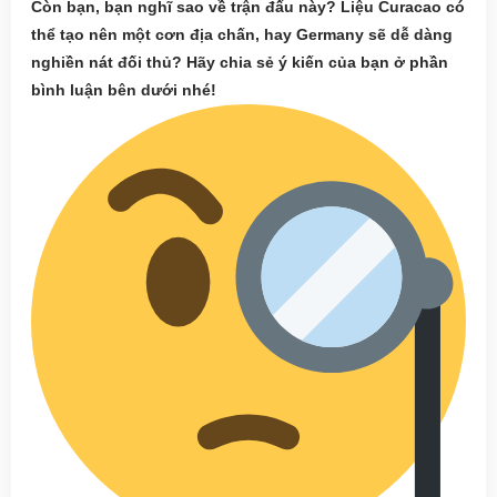
Còn bạn, bạn nghĩ sao về trận đấu này? Liệu Curacao có
thể tạo nên một cơn địa chấn, hay Germany sẽ dễ dàng
nghiền nát đối thủ? Hãy chia sẻ ý kiến của bạn ở phần
bình luận bên dưới nhé!