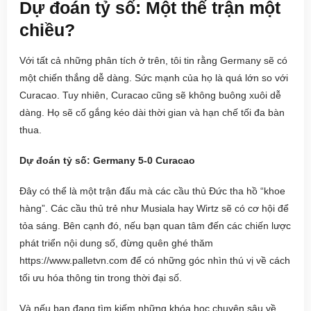
Dự đoán tỷ số: Một thế trận một
chiều?
Với tất cả những phân tích ở trên, tôi tin rằng Germany sẽ có
một chiến thắng dễ dàng. Sức mạnh của họ là quá lớn so với
Curacao. Tuy nhiên, Curacao cũng sẽ không buông xuôi dễ
dàng. Họ sẽ cố gắng kéo dài thời gian và hạn chế tối đa bàn
thua.
Dự đoán tỷ số: Germany 5-0 Curacao
Đây có thể là một trận đấu mà các cầu thủ Đức tha hồ “khoe
hàng”. Các cầu thủ trẻ như Musiala hay Wirtz sẽ có cơ hội để
tỏa sáng. Bên cạnh đó, nếu bạn quan tâm đến các chiến lược
phát triển nội dung số, đừng quên ghé thăm
https://www.palletvn.com để có những góc nhìn thú vị về cách
tối ưu hóa thông tin trong thời đại số.
Và nếu bạn đang tìm kiếm những khóa học chuyên sâu về